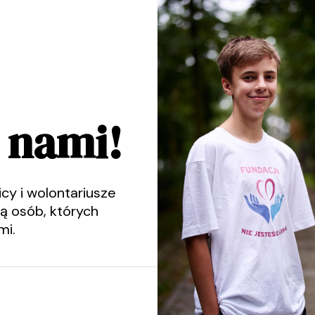
z nami!
icy i wolontariusze
ą osób, których
mi.