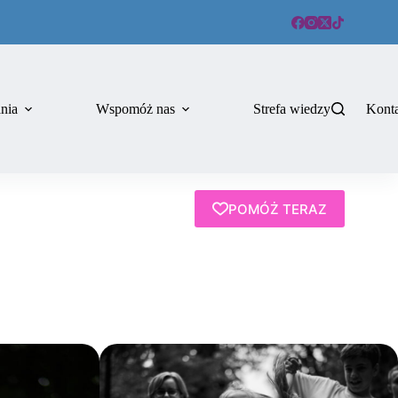
ania
Wspomóż nas
Strefa wiedzy
Kont
POMÓŻ TERAZ