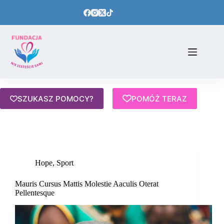
Przejdź
do
treści
SZUKASZ POMOCY?
POMÓŻ TERAZ
Hope
,
Sport
Mauris Cursus Mattis Molestie Aaculis Oterat
Pellentesque